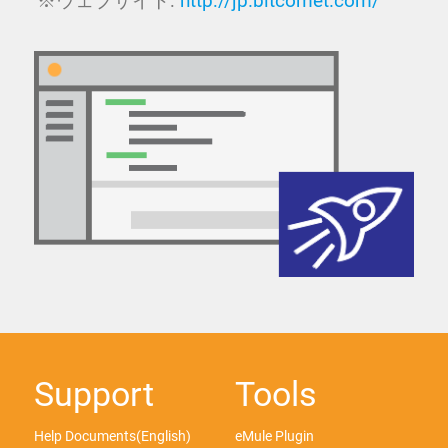
※ウェブサイト:
http://jp.bitcomet.com/
Support
Tools
Help Documents(English)
eMule Plugin