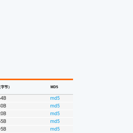
（字节）
MD5
64B
md5
80B
md5
20B
md5
55B
md5
95B
md5