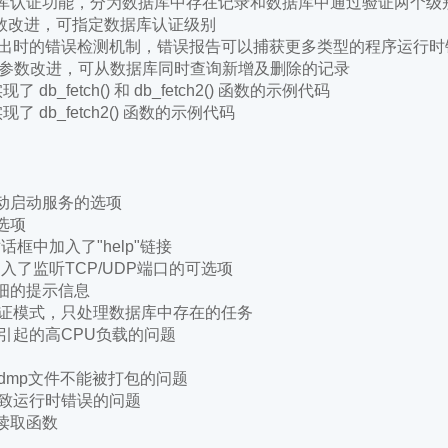
强数据库认证功能，分为数据库中存在记录和数据库中通过验证两个级
) 函数参数改进，可指定数据库认证级别
异常退出时的错误检测机制，错误报告可以捕获更多类型的程序运行时
ch2() 函数参数改进，可从数据库同时查询新增及删除的记录
实现了 db_fetch() 和 db_fetch2() 函数的示例代码
件实现了 db_fetch2() 函数的示例代码
自动启动服务的选项
库选项
g"对话框中加入了"help"链接
话框中加入了监听TCP/UDP端口的可选项
详细的提示信息
求验证模式，只处理数据库中存在的任务
行引起的高CPU负载的问题
中dmp文件不能被打包的问题
能导致运行时错误的问题
据读取函数