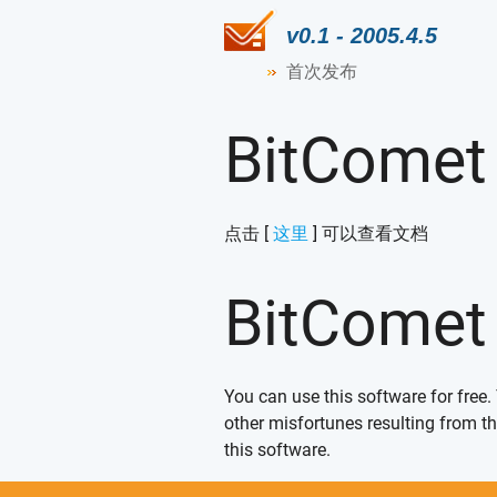
v0.1 - 2005.4.5
首次发布
BitCome
点击 [
这里
] 可以查看文档
BitCome
You can use this software for free.
other misfortunes resulting from th
this software.