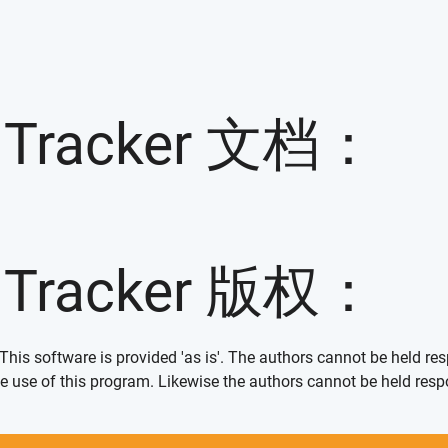
t Tracker 文档：
t Tracker 版权：
 This software is provided 'as is'. The authors cannot be held res
e use of this program. Likewise the authors cannot be held resp