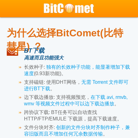
为什么选择BitComet(比特
彗星) ？
BT下载
高速而且功能强大
长效种子:
独有的长效种子功能，能显著增加下载
速度
(0.93新功能)。
支持磁链:
使用DHT网络，
无需 Torrent 文件即可
进行BT下载
。
边下载边播放:
支持视频预览，
在下载 avi, rmvb,
wmv 等视频文件过程中可以边下载边播放
。
跨协议下载:
BT任务可以自动查找
HTTP/FTP/EMULE 下载源，提高下载速度。
文件分块对齐:
创新的文件分块对齐制作种子，兼
容旧版而且不增加任何冗余数据传输
。