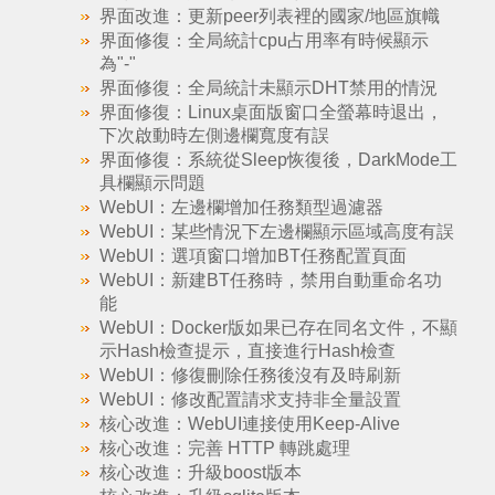
界面改進：更新peer列表裡的國家/地區旗幟
界面修復：全局統計cpu占用率有時候顯示
為"-"
界面修復：全局統計未顯示DHT禁用的情況
界面修復：Linux桌面版窗口全螢幕時退出，
下次啟動時左側邊欄寬度有誤
界面修復：系統從Sleep恢復後，DarkMode工
具欄顯示問題
WebUI：左邊欄增加任務類型過濾器
WebUI：某些情況下左邊欄顯示區域高度有誤
WebUI：選項窗口增加BT任務配置頁面
WebUI：新建BT任務時，禁用自動重命名功
能
WebUI：Docker版如果已存在同名文件，不顯
示Hash檢查提示，直接進行Hash檢查
WebUI：修復刪除任務後沒有及時刷新
WebUI：修改配置請求支持非全量設置
核心改進：WebUI連接使用Keep-Alive
核心改進：完善 HTTP 轉跳處理
核心改進：升級boost版本