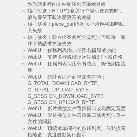
性對話框裡的文件順序列表顯示遲緩
核心改進：HTTP任務運行中減少連接數時，
優先保留下載速度更高的連接
核心修復：piece_part檔案大小超過4GB時載
入失敗
核心修復：影片檔案首尾分塊無法下載時，順
序下載請求算法失效
WebUI：任務列表增加任務名稱篩選功能
WebUI：支持多行磁鏈批次添加BT下載任務
WebUI：任務列表採用分頁載入，降低網路流
量
WebUI：統計頁面介面增加查詢項：
G_TOTAL_DOWNLOAD_BYTE、
G_TOTAL_UPLOAD_BYTE、
G_SESSION_DOWNLOAD_BYTE、
G_SESSION_UPLOAD_BYTE
WebUI：影片播放文件選擇窗口改為固定寬度
WebUI：影片播放文件選擇窗口修復無法選中
文件的問題
WebUI：頂端選單欄裡的按鈕列表、任務搜索
框隨窗口寬度自動換行顯示