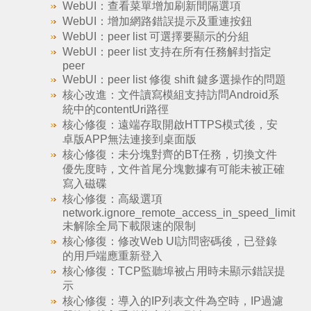
WebUI：查看菜單增加刷新間隔選項
WebUI：增加網路錯誤提示及重連按鈕
WebUI：peer list 可選擇要顯示的分組
WebUI：peer list 支持在所有任務解封指定
peer
WebUI：peer list 修復 shift 鍵多選操作的問題
核心改進：文件讀寫模組支持訪問Android系
統中的contentUri路徑
核心修復：遠端存取開啟HTTPS模式後，安
卓版APP無法連接到桌面版
核心修復：未分塊對齊的BT任務，切換文件
優先度時，文件首尾分塊數據有可能未被正確
寫入磁碟
核心修復：高級選項
network.ignore_remote_access_in_speed_limit
未解除全局下載限速的限制
核心修復：修改Web UI訪問密碼後，已登錄
的用戶端應重新登入
核心修復：TCP監聽埠被占用時未顯示錯誤提
示
核心修復：導入的IP列表文件為空時，IP過濾