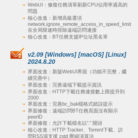
WebUI：修復任務清單刷新CPU佔用率過高的
問題
核心改進：新增高級選項
network.ignore_remote_access_in_speed_limit
在全局限速時排除遠端訪問連接
核心改進：BT任務支援IP位址黑名單
v2.09 [Windows] [macOS] [Linux]
2024.8.20
界面改進：新版WebUI界面（功能不完整，繼
續完善中）
界面改進：完善遠端下載提示資訊
界面改進：HTTP下載任務連接數上限提升到
2000
界面改進：完善bc_bak檔格式錯誤提示
界面修復：遠端訪問BT任務頁面沒有顯示
peerID
界面修復：允許下載檔名以“.” 開頭
核心改進：HTTP Tracker、Torrent下載、訪
問RSS源支援 zstd 壓縮演算法