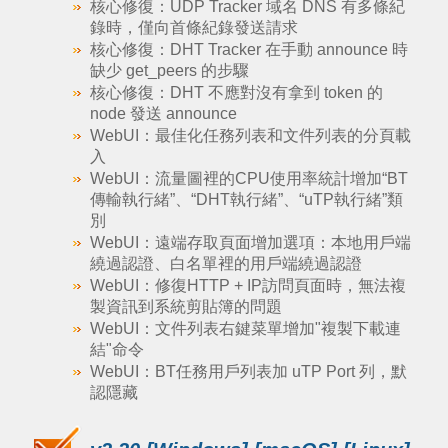
核心修復：UDP Tracker 域名 DNS 有多條紀
錄時，僅向首條紀錄發送請求
核心修復：DHT Tracker 在手動 announce 時
缺少 get_peers 的步驟
核心修復：DHT 不應對沒有拿到 token 的
node 發送 announce
WebUI：最佳化任務列表和文件列表的分頁載
入
WebUI：流量圖裡的CPU使用率統計增加“BT
傳輸執行緒”、“DHT執行緒”、“uTP執行緒”類
別
WebUI：遠端存取頁面增加選項：本地用戶端
繞過認證、白名單裡的用戶端繞過認證
WebUI：修復HTTP + IP訪問頁面時，無法複
製資訊到系統剪貼簿的問題
WebUI：文件列表右鍵菜單增加"複製下載連
結"命令
WebUI：BT任務用戶列表加 uTP Port 列，默
認隱藏