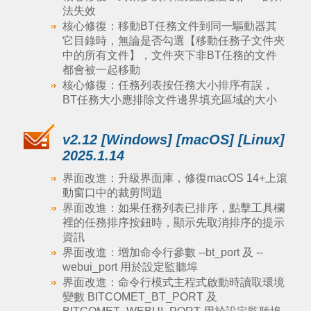
法失效
核心修復：移動BT任務文件到同一驅動器其
它目錄時，無論是否勾選【移動任務子文件夾
中的所有文件】，文件夾下非BT任務的文件
都會被一起移動
核心修復：任務列表按任務大小排序有誤，
BT任務大小應排除文件邊界填充區域的大小
v2.12 [Windows] [macOS] [Linux]
2025.1.14
界面改進：升級界面庫，修復macOS 14+上滾
動窗口中的裁剪問題
界面改進：如果任務列表已排序，點擊工具欄
裡的任務排序按鈕時，顯示先取消排序的提示
資訊
界面改進：增加命令行參數 --bt_port 及 --
webui_port 用於設定監聽埠
界面改進：命令行模式主程式啟動時讀取環境
變數 BITCOMET_BT_PORT 及