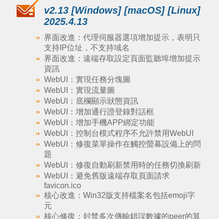
v2.13 [Windows] [macOS] [Linux]
2025.4.13
界面改進：代理伺服器選項增加提示，表明只
支持IP位址，不支持域名
界面改進：遠端存取設定頁面監聽埠增加提示
資訊
WebUI：實現任務分塊圖
WebUI：實現流量圖
WebUI：底欄顯示狀態資訊
WebUI：增加通行證登錄對話框
WebUI：增加手機APP綁定功能
WebUI：控制台模式程序不允許禁用WebUI
WebUI：修復菜單操作在觸控螢幕設備上的問
題
WebUI：修復自動刷新禁用時的任務切換刷新
WebUI：避免舊版遠端存取頁面請求
favicon.ico
核心改進：Win32版支持檔案名包括emoji字
元
核心修復：封禁多次傳輸錯誤數據的peer的算