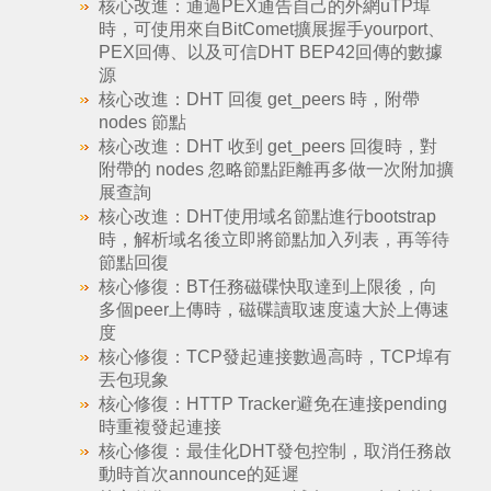
核心改進：通過PEX通告自己的外網uTP埠
時，可使用來自BitComet擴展握手yourport、
PEX回傳、以及可信DHT BEP42回傳的數據
源
核心改進：DHT 回復 get_peers 時，附帶
nodes 節點
核心改進：DHT 收到 get_peers 回復時，對
附帶的 nodes 忽略節點距離再多做一次附加擴
展查詢
核心改進：DHT使用域名節點進行bootstrap
時，解析域名後立即將節點加入列表，再等待
節點回復
核心修復：BT任務磁碟快取達到上限後，向
多個peer上傳時，磁碟讀取速度遠大於上傳速
度
核心修復：TCP發起連接數過高時，TCP埠有
丟包現象
核心修復：HTTP Tracker避免在連接pending
時重複發起連接
核心修復：最佳化DHT發包控制，取消任務啟
動時首次announce的延遲