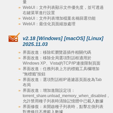
量
WebUI：文件列表顯示文件優先度，並可透過
右鍵菜單進行設置
WebUI：文件列表增加檔案名稱篩選功能
WebUI：最佳化頁面縮放處理
v2.18 [Windows] [macOS] [Linux]
2025.11.03
界面改進：移除IE瀏覽器插件相關代碼
界面改進：移除全局選項對話框適用於
Windows XP、Vista的TCP/IP連接限制頁面
界面改進：任務列表上方的標籤工具欄增加
“無標籤”按鈕
界面改進：選項對話框IP過濾器頁面改為Tab
布局
界面改進：增加進階設定項：
torrent_share.unload_memory_when_disabled，
允許禁用種子列表時清除記憶體中已載入數據
界面修復：未開啟種子列表時，點擊左側列表
對應條目不應載入數據