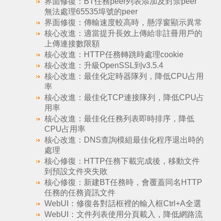
界面修復：BT任務peer列表添加及封禁peer
無法處理65535埠號的peer
界面修復：傳輸速度較高時，懸浮窗顯示異常
核心改進：適當提升長效上傳給非註冊用戶的
上傳連接數限額
核心改進：HTTP任務轉跳時處理cookie
核心改進：升級OpenSSL到v3.5.4
核心改進：最佳化定時器隊列，降低CPU占用
率
核心改進：最佳化TCP連接隊列，降低CPU占
用率
核心改進：最佳化任務列表即時排序，降低
CPU占用率
核心改進：DNS查詢模組最佳化程序退出時的
處理
核心修復：HTTP任務下載完成後，移動文件
到預設文件夾失敗
核心修復：新建BT任務時，會覆蓋同名HTTP
任務的任務資訊文件
WebUI：修復各對話框裡的輸入框Ctrl+A全選
WebUI：文件列表使用分頁載入，降低網路流