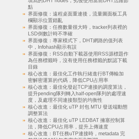
填寫的DHT nodes，劣後使用當前DHT活躍節
點
界面修復：遠程桌面重連後，流量圖面板工具
欄顯示位置錯亂
界面修復：任務數量很大時，tracker列表裡的
LSD倒數計時不準確
界面修復：專家模式下，DHT網路的值列表
中，Infohash顯示有誤
界面修復：RSS自動下載器使用RSS源標題作
為任務標籤時，沒有使用任務標籤的默認下載
目錄
核心改進：最佳化工作執行緒進行BT傳輸加
密解密運算的代碼，降低CPU占用率
核心改進：最佳化發起TCP連接的調度算法，
提升pending隊列轉入half-open隊列的處理速
度，及處理不同連接類型的均衡性
核心改進：最佳化 uTP 封包 MTU 發送端動態
調整算法
核心改進：最佳化 uTP LEDBAT 擁塞控制算
法，降低CPU占用率，提升上傳速度
核心改進：BT任務uTP連接時，metadata 完