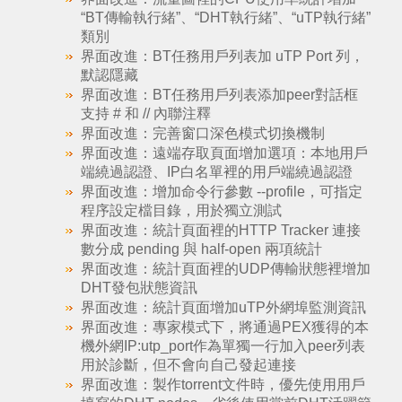
“BT傳輸執行緒”、“DHT執行緒”、“uTP執行緒”
類別
界面改進：BT任務用戶列表加 uTP Port 列，
默認隱藏
界面改進：BT任務用戶列表添加peer對話框
支持 # 和 // 內聯注釋
界面改進：完善窗口深色模式切換機制
界面改進：遠端存取頁面增加選項：本地用戶
端繞過認證、IP白名單裡的用戶端繞過認證
界面改進：增加命令行參數 --profile，可指定
程序設定檔目錄，用於獨立測試
界面改進：統計頁面裡的HTTP Tracker 連接
數分成 pending 與 half-open 兩項統計
界面改進：統計頁面裡的UDP傳輸狀態裡增加
DHT發包狀態資訊
界面改進：統計頁面增加uTP外網埠監測資訊
界面改進：專家模式下，將通過PEX獲得的本
機外網IP:utp_port作為單獨一行加入peer列表
用於診斷，但不會向自己發起連接
界面改進：製作torrent文件時，優先使用用戶