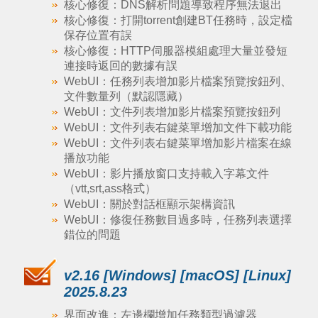
核心修復：DNS解析問題導致程序無法退出
核心修復：打開torrent創建BT任務時，設定檔
保存位置有誤
核心修復：HTTP伺服器模組處理大量並發短
連接時返回的數據有誤
WebUI：任務列表增加影片檔案預覽按鈕列、
文件數量列（默認隱藏）
WebUI：文件列表增加影片檔案預覽按鈕列
WebUI：文件列表右鍵菜單增加文件下載功能
WebUI：文件列表右鍵菜單增加影片檔案在線
播放功能
WebUI：影片播放窗口支持載入字幕文件
（vtt,srt,ass格式）
WebUI：關於對話框顯示架構資訊
WebUI：修復任務數目過多時，任務列表選擇
錯位的問題
v2.16 [Windows] [macOS] [Linux]
2025.8.23
界面改進：左邊欄增加任務類型過濾器