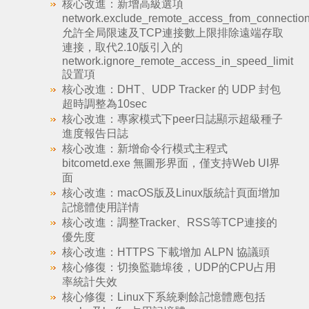
核心改進：新增高級選項
network.exclude_remote_access_from_connection
允許全局限速及TCP連接數上限排除遠端存取
連接，取代2.10版引入的
network.ignore_remote_access_in_speed_limit
設置項
核心改進：DHT、UDP Tracker 的 UDP 封包
超時調整為10sec
核心改進：專家模式下peer日誌顯示超級種子
進度報告日誌
核心改進：新增命令行模式主程式
bitcometd.exe 無圖形界面，僅支持Web UI界
面
核心改進：macOS版及Linux版統計頁面增加
記憶體使用詳情
核心改進：調整Tracker、RSS等TCP連接的
優先度
核心改進：HTTPS 下載增加 ALPN 協議頭
核心修復：切換監聽埠後，UDP的CPU占用
率統計失效
核心修復：Linux下系統剩餘記憶體應包括