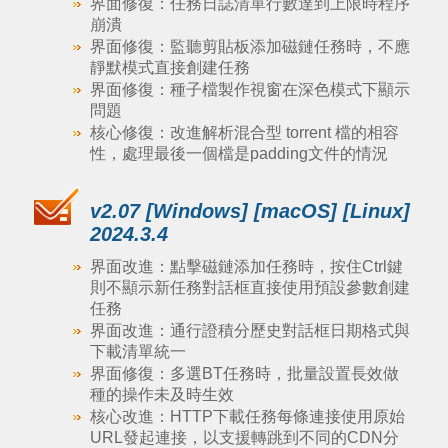
界面修復：任務日誌清單行數達到上限時程序
崩潰
界面修復：監聽剪貼板添加磁鏈任務時，不應
靜默模式直接創建任務
界面修復：種子檔製作視窗在深色模式下顯示
問題
核心修復：改進解析混合型 torrent 檔的相容
性，處理最後一個檔是padding文件的情況
v2.07 [Windows] [macOS] [Linux]
2024.3.4
界面改進：點擊磁鏈添加任務時，按住Ctrl鍵
則不顯示新任務對話框直接使用預設參數創建
任務
界面改進：通行證積分歷史對話框日期格式與
下載清單統一
界面修復：多選BT任務時，批量設置長效做
種的操作未及時生效
核心改進：HTTP下載任務每條連接使用原始
URL發起連接，以支援轉跳到不同的CDN分