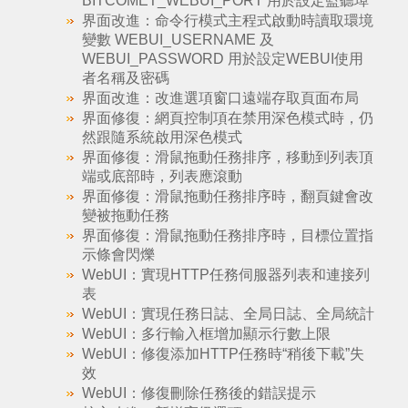
BITCOMET_WEBUI_PORT 用於設定監聽埠
界面改進：命令行模式主程式啟動時讀取環境
變數 WEBUI_USERNAME 及
WEBUI_PASSWORD 用於設定WEBUI使用
者名稱及密碼
界面改進：改進選項窗口遠端存取頁面布局
界面修復：網頁控制項在禁用深色模式時，仍
然跟隨系統啟用深色模式
界面修復：滑鼠拖動任務排序，移動到列表頂
端或底部時，列表應滾動
界面修復：滑鼠拖動任務排序時，翻頁鍵會改
變被拖動任務
界面修復：滑鼠拖動任務排序時，目標位置指
示條會閃爍
WebUI：實現HTTP任務伺服器列表和連接列
表
WebUI：實現任務日誌、全局日誌、全局統計
WebUI：多行輸入框增加顯示行數上限
WebUI：修復添加HTTP任務時“稍後下載”失
效
WebUI：修復刪除任務後的錯誤提示