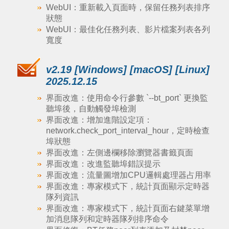
WebUI：重新載入頁面時，保留任務列表排序
狀態
WebUI：最佳化任務列表、影片檔案列表各列
寬度
v2.19 [Windows] [macOS] [Linux]
2025.12.15
界面改進：使用命令行參數 `--bt_port` 更換監
聽埠後，自動觸發埠檢測
界面改進：增加進階設定項：
network.check_port_interval_hour，定時檢查
埠狀態
界面改進：左側邊欄移除瀏覽器書籤頁面
界面改進：改進監聽埠錯誤提示
界面改進：流量圖增加CPU邏輯處理器占用率
界面改進：專家模式下，統計頁面顯示定時器
隊列資訊
界面改進：專家模式下，統計頁面右鍵菜單增
加消息隊列和定時器隊列排序命令