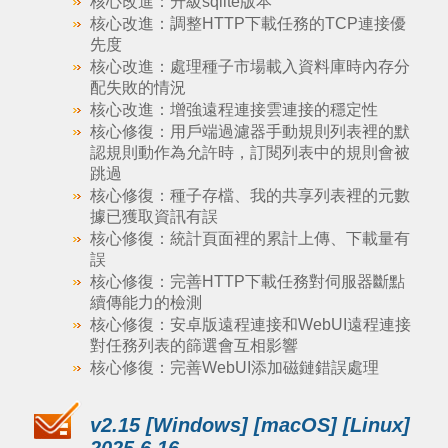
核心改進：升級sqlite版本
核心改進：調整HTTP下載任務的TCP連接優
先度
核心改進：處理種子市場載入資料庫時內存分
配失敗的情況
核心改進：增強遠程連接雲連接的穩定性
核心修復：用戶端過濾器手動規則列表裡的默
認規則動作為允許時，訂閱列表中的規則會被
跳過
核心修復：種子存檔、我的共享列表裡的元數
據已獲取資訊有誤
核心修復：統計頁面裡的累計上傳、下載量有
誤
核心修復：完善HTTP下載任務對伺服器斷點
續傳能力的檢測
核心修復：安卓版遠程連接和WebUI遠程連接
對任務列表的篩選會互相影響
核心修復：完善WebUI添加磁鏈錯誤處理
v2.15 [Windows] [macOS] [Linux]