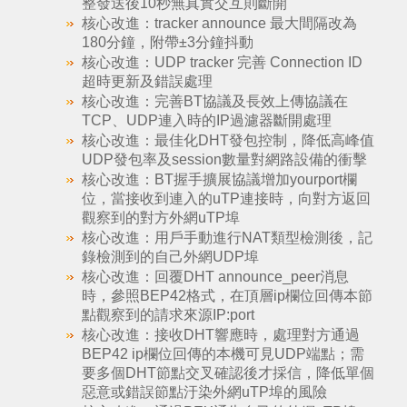
整發送後10秒無真實交互則斷開
核心改進：tracker announce 最大間隔改為
180分鐘，附帶±3分鐘抖動
核心改進：UDP tracker 完善 Connection ID
超時更新及錯誤處理
核心改進：完善BT協議及長效上傳協議在
TCP、UDP連入時的IP過濾器斷開處理
核心改進：最佳化DHT發包控制，降低高峰值
UDP發包率及session數量對網路設備的衝擊
核心改進：BT握手擴展協議增加yourport欄
位，當接收到連入的uTP連接時，向對方返回
觀察到的對方外網uTP埠
核心改進：用戶手動進行NAT類型檢測後，記
錄檢測到的自己外網UDP埠
核心改進：回覆DHT announce_peer消息
時，參照BEP42格式，在頂層ip欄位回傳本節
點觀察到的請求來源IP:port
核心改進：接收DHT響應時，處理對方通過
BEP42 ip欄位回傳的本機可見UDP端點；需
要多個DHT節點交叉確認後才採信，降低單個
惡意或錯誤節點汙染外網uTP埠的風險