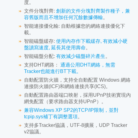
度。
文件分塊對齊:
創新的文件分塊對齊製作種子，兼
容舊版而且不增加任何冗餘數據傳輸
。
智能連接優化輸:
自動根據您的網絡連接優化下
載。
智能磁盤緩存:
使用內存作下載緩存, 有效減小硬
盤讀寫速度, 延長其使用壽命
。
智能磁盤分配:
有效減少磁盤碎片產生
。
支持DHT網路：
通過公用DHT網絡，無需
Tracker也能進行BT下載。
自動配置防火牆，支持全自動配置 Windows 網絡
連接防火牆(ICF)和網絡連接共享(ICS)。
自動配置路由器端口映射，採用UPnP技術實現內
網免配置（要求路由器支持UPnP）。
兼容Windows XP SP2的TCP/IP限制，並對
tcpip.sys補丁有調整選項
。
支持多Tracker協議，UTF-8擴展，UDP Tracker
v2協議。