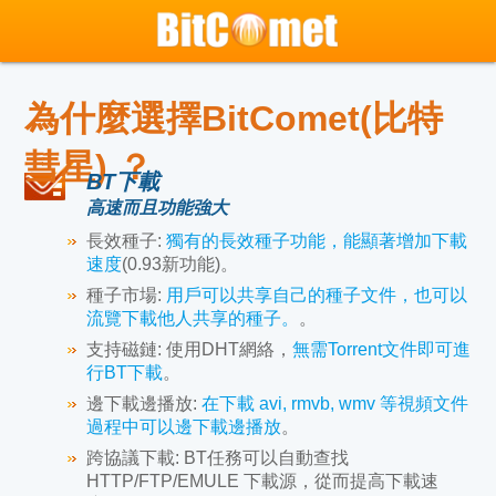
為什麼選擇BitComet(比特
彗星) ？
BT下載
高速而且功能強大
長效種子:
獨有的長效種子功能，能顯著增加下載
速度
(0.93新功能)。
種子市場:
用戶可以共享自己的種子文件，也可以
流覽下載他人共享的種子。
。
支持磁鏈:
使用DHT網絡，
無需Torrent文件即可進
行BT下載
。
邊下載邊播放:
在下載 avi, rmvb, wmv 等視頻文件
過程中可以邊下載邊播放
。
跨協議下載:
BT任務可以自動查找
HTTP/FTP/EMULE 下載源，從而提高下載速