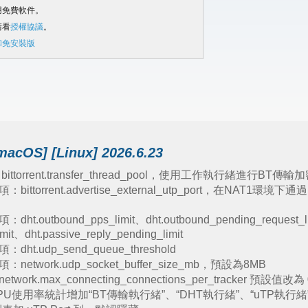
用免費軟件。
請看
授權協議
。
和免安裝版
macOS] [Linux] 2026.6.23
torrent.transfer_thread_pool，使用工作執行緒進行B
torrent.advertise_external_utp_port，在NAT1
tbound_pps_limit、dht.outbound_pending_request_l
imit、dht.passive_reply_pending_limit
.udp_send_queue_threshold
work.udp_socket_buffer_size_mb，預設為8MB
k.max_connecting_connections_per_tracker 預設值
使用率統計增加“BT傳輸執行緒”、“DHT執行緒”、“uTP執行緒