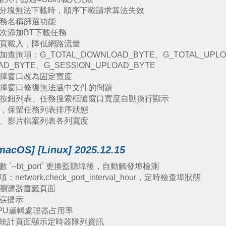
分塊無法下載時，順序下載請求算法失效
任務名稱篩選功能
批次添加BT下載任務
分頁載入，降低網路流量
查詢項：G_TOTAL_DOWNLOAD_BYTE、G_TOTAL_UPLO
AD_BYTE、G_SESSION_UPLOAD_BYTE
選擇窗口改為固定寬度
選擇窗口修復無法選中文件的問題
裡的按鈕列表、任務搜索框隨窗口寬度自動換行顯示
時，保留任務列表排序狀態
表、影片檔案列表各列寬度
macOS] [Linux] 2025.12.15
--bt_port` 更換監聽埠後，自動觸發埠檢測
work.check_port_interval_hour，定時檢查埠狀態
瀏覽器書籤頁面
誤提示
PU邏輯處理器占用率
統計頁面顯示定時器隊列資訊