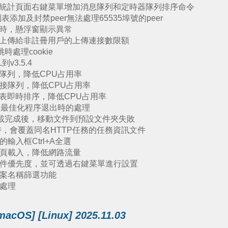
統計頁面右鍵菜單增加消息隊列和定時器隊列排序命令
表添加及封禁peer無法處理65535埠號的peer
時，懸浮窗顯示異常
上傳給非註冊用戶的上傳連接數限額
時處理cookie
v3.5.4
隊列，降低CPU占用率
接隊列，降低CPU占用率
表即時排序，降低CPU占用率
組最佳化程序退出時的處理
下載完成後，移動文件到預設文件夾失敗
時，會覆蓋同名HTTP任務的任務資訊文件
輸入框Ctrl+A全選
分頁載入，降低網路流量
示文件優先度，並可透過右鍵菜單進行設置
檔案名稱篩選功能
放處理
macOS] [Linux] 2025.11.03