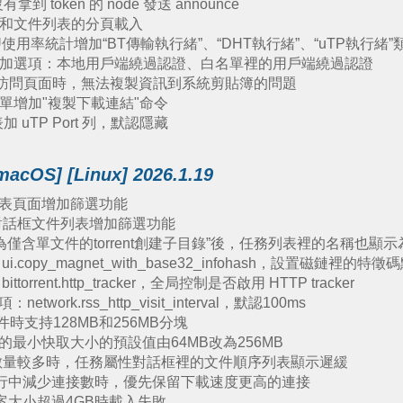
 token 的 node 發送 announce
表和文件列表的分頁載入
U使用率統計增加“BT傳輸執行緒”、“DHT執行緒”、“uTP執行緒”
面增加選項：本地用戶端繞過認證、白名單裡的用戶端繞過認證
+ IP訪問頁面時，無法複製資訊到系統剪貼簿的問題
菜單增加"複製下載連結"命令
 uTP Port 列，默認隱藏
macOS] [Linux] 2026.1.19
表頁面增加篩選功能
對話框文件列表增加篩選功能
僅含單文件的torrent創建子目錄”後，任務列表裡的名稱也顯示
copy_magnet_with_base32_infohash，設置磁鏈裡的
rrent.http_tracker，全局控制是否啟用 HTTP tracker
ork.rss_http_visit_interval，默認100ms
文件時支持128MB和256MB分塊
最小快取大小的預設值由64MB改為256MB
數量較多時，任務屬性對話框裡的文件順序列表顯示遲緩
運行中減少連接數時，優先保留下載速度更高的連接
t檔案大小超過4GB時載入失敗