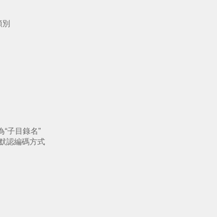
類別
為“子目錄名”
特徵碼默認編碼方式