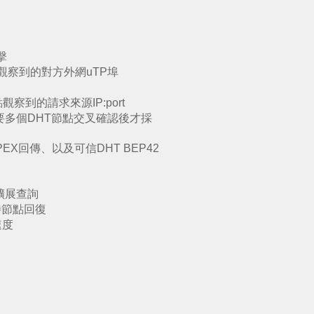
擊
回觀察到的對方外網uTP埠
觀察到的請求來源IP:port
需要多個DHT節點交叉確認後才採
PEX回傳、以及可信DHT BEP42
加擴展查詢
待節點回復
速度