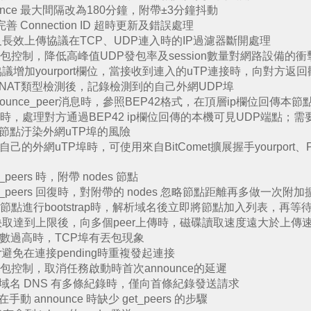
nounce 最大間隔改為180分鐘，附帶±3分鐘抖動
 完善 Connection ID 超時更新及錯誤處理
長效上傳協議在TCP、UDP連入時的IP過濾器斷開處理
包控制，降低高峰值UDP發包率及session數量對網路設備的衝
議增加yourport欄位，當接收到連入的uTP連接時，向對方返
NAT類型檢測後，記錄檢測到的自己外網UDP埠
ounce_peer消息時，參照BEP42格式，在頂層ip欄位回傳本節點
時，處理對方通過BEP42 ip欄位回傳的本機可見UDP端點；
節點汙染外網uTP埠的風險
的外網uTP埠時，可使用來自BitComet擴展握手yourport、
peers 時，附帶 nodes 節點
t_peers 回復時，對附帶的 nodes 忽略節點距離再多做一次附
節點進行bootstrap時，解析域名後立即將節點加入列表，再等
快取達到上限後，向多個peer上傳時，磁碟讀取速度遠大於上傳
數過高時，TCP埠有丟包現象
ker避免在連接pending時重複發起連接
包控制，取消任務啟動時首次announce的延遲
ker 域名 DNS 有多條紀錄時，僅向首條紀錄發送請求
在手動 announce 時缺少 get_peers 的步驟