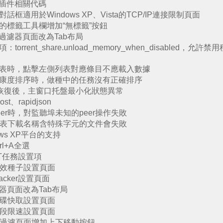
器插件相關代碼
適用於Windows XP、Vista的TCP/IP連接限制頁面
的標籤工具欄增加“無標籤”按鈕
過濾器頁面改為Tab布局
rrent_share.unload_memory_when_disable
表時，點擊左側列表對應條目不應載入數據
康度排序時，做種中的任務沒有正確排序
p恢復後，主窗口托盤最小化狀態異常
、rapidjson
eer時，對監聽埠未知的peer操作失敗
件列表下載名稱含特殊字元的文件會失敗
ws XP平台的支持
rl+A全選
BT任務設置項
長效種子設置頁面
acker設置頁面
濾器頁面改為Tab布局
磁碟快取設置頁面
時段限速設置頁面
端過濾頁面增加上下移動按鈕