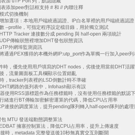
 uTP Port 列，默認隱藏
加peer對話框支持 # 和 // 內聯注釋
模式切換機制
增加選項：本地用戶端繞過認證、IP白名單裡的用戶端繞過認證
--profile，可指定程序設定檔目錄，用於獨立測試
Tracker 連接數分成 pending 與 half-open 兩項統計
UDP傳輸狀態裡增加DHT發包狀態資訊
uTP外網埠監測資訊
過PEX獲得的本機外網IP:utp_port作為單獨一行加入pe
t文件時，優先使用用戶填寫的DHT nodes，劣後使用當前DHT活
後，流量圖面板工具欄顯示位置錯亂
tracker列表裡的LSD倒數計時不準確
T網路的值列表中，Infohash顯示有誤
載器使用RSS源標題作為任務標籤時，沒有使用任務標籤的默認
行緒進行BT傳輸加密解密運算的代碼，降低CPU占用率
連接的調度算法，提升pending隊列轉入half-open隊列
封包 MTU 發送端動態調整算法
LEDBAT 擁塞控制算法，降低CPU占用率，提升上傳速度
接時，metadata 完整發送後10秒無真實交互則斷開