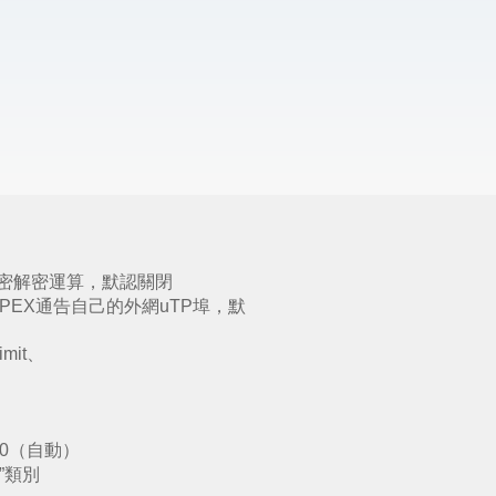
T傳輸加密解密運算，默認關閉
環境下通過PEX通告自己的外網uTP埠，默
imit、
改為 0（自動）
”類別